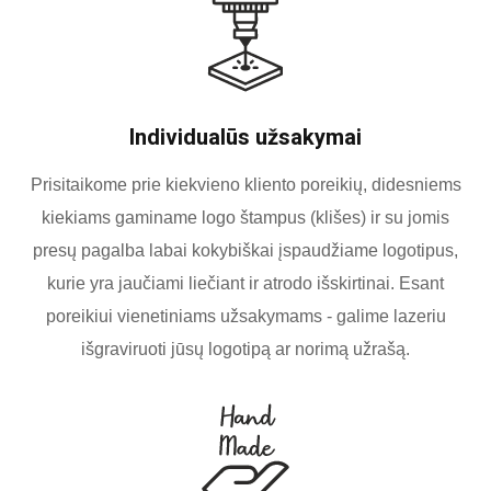
Individualūs užsakymai
Prisitaikome prie kiekvieno kliento poreikių, didesniems
kiekiams gaminame logo štampus (klišes) ir su jomis
presų pagalba labai kokybiškai įspaudžiame logotipus,
kurie yra jaučiami liečiant ir atrodo išskirtinai. Esant
poreikiui vienetiniams užsakymams - galime lazeriu
išgraviruoti jūsų logotipą ar norimą užrašą.