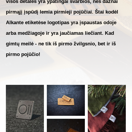
visos detalės yra ypatingai svarbios, nes dažnai
pirmąjį įspūdį lemia pirmieji pojūčiai. Štai kodėl
Alkante etiketėse logotipas yra įspaustas odoje
arba medžiagoje ir yra jaučiamas liečiant. Kad
gimtų meilė - ne tik iš pirmo žvilgsnio, bet ir iš
pirmo pojūčio!